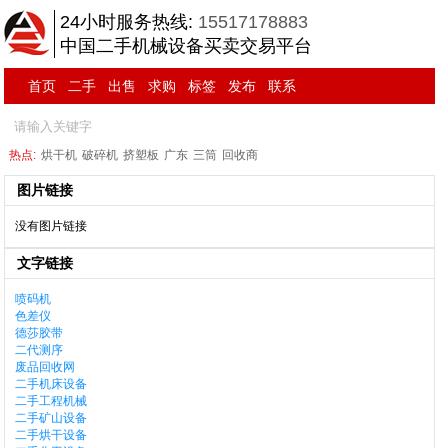
24小时服务热线:
15517178883
中国二手机械设备买卖交易平台
首页
二手
出售
求购
标签
发布
联系
热点:
烘干机
破碎机
挤塑板
广东
三筒
回收商
图片链接
没有图片链接
文字链接
喷码机
色差仪
德莎胶带
二代测序
废品回收网
二手机床设备
二手工程机械
二手矿山设备
二手烘干设备